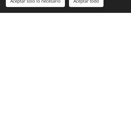
Aceptar solo lo necesario
Aceptar todo
PRÓXIMOS
VIAJES EN
GRUPO
DE
FOTOGRAFÍA