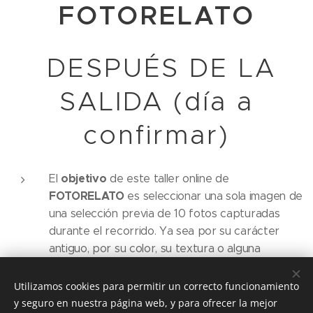
FOTORELATO
DESPUÉS DE LA
SALIDA (día a
confirmar)
objetivo
El
de este taller online de
FOTORELATO
es seleccionar una sola imagen de
una selección previa de 10 fotos capturadas
durante el recorrido. Ya sea por su carácter
antiguo, por su color, su textura o alguna
característica que la hace especial. A través de la
misma construiremos un relato (novelado o
Utilizamos cookies para permitir un correcto funcionamiento
verídico) para darle un marco diferente al trabajo
y seguro en nuestra página web, y para ofrecer la mejor