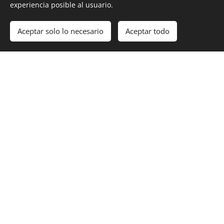
fotográfico.
experiencia posible al usuario.
Duración del Taller de Fotorelato:
90 minutos
Aceptar solo lo necesario
Aceptar todo
(Google. Meet)
Podes enviar un mensaje para consultar tus
dudas y te responderemos el mismo día.
ESTACIÓN DE TREN DE JÁUREGUI
¡QUIERO SER PARTE
DE ESTA