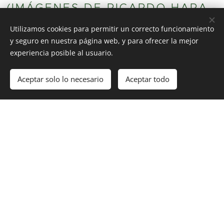
(IMÁGENES DE RICARDO HARA -
Utilizamos cookies para permitir un correcto funcionamiento
NUESTRO GUÍA CULTURAL)
y seguro en nuestra página web, y para ofrecer la mejor
experiencia posible al usuario.
Aceptar solo lo necesario
Aceptar todo