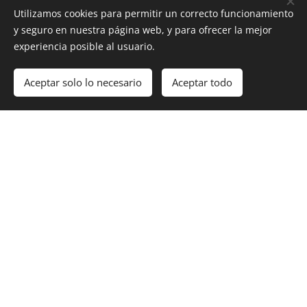
Utilizamos cookies para permitir un correcto funcionamiento
y seguro en nuestra página web, y para ofrecer la mejor
experiencia posible al usuario.
Número de Whatsapp
Aceptar solo lo necesario
Aceptar todo
Mensaje
Enviar