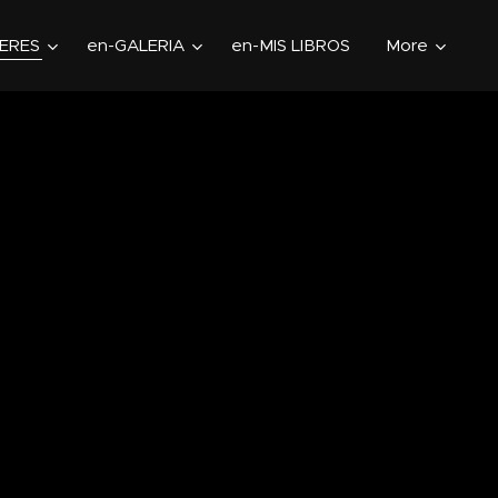
LERES
en-GALERIA
en-MIS LIBROS
More